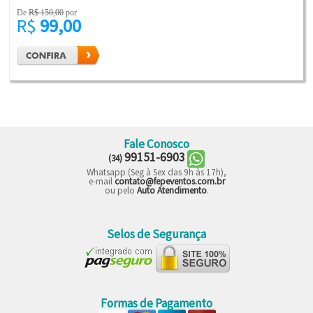
De
R$ 150,00
por
R$
99,00
Fale Conosco
99151-6903
(34)
Whatsapp (Seg à Sex das 9h às 17h),
e-mail
contato@fepeventos.com.br
ou pelo
Auto Atendimento
.
Selos de Segurança
Formas de Pagamento