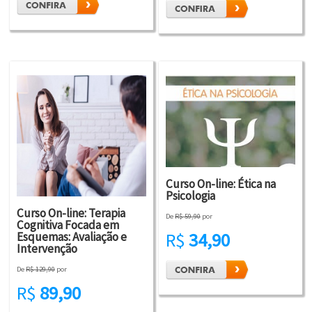
Curso On-line: Ética na
Psicologia
Curso On-line: Terapia
De
R$ 59,90
por
Cognitiva Focada em
R$
34,90
Esquemas: Avaliação e
Intervenção
De
R$ 129,90
por
R$
89,90