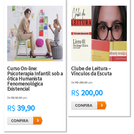
Curso On-line:
Clube de Leitura –
Psicoterapia Infantil: sob a
Vínculos da Escuta
ótica Humanista
Fenomenológica
De
R$ 250,00
por
Existencial
R$
200,00
De
R$ 59,90
por
R$
39,90