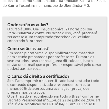
diabético e como Coordenadora da Unidade Básica de Saúde
do Bairro Tocantins no município de Uberlândia-MG.
Onde serão as aulas?
O curso é 100% On-line, disponível 24 horas por dia.
Para visualizar o conteúdo deste curso, você precisará
ter acesso a um computador/notebook ou celular
conectado à Internet.
Como serão as aulas?
Em nossa plataforma, disponibilizaremos materiais
para estudo preparados por professores. Durante os
seus estudos, caso tenha alguma dificuldade, basta
enviar um e-mail que o professor responsável pelo curso
poderá auxiliar você.
O curso dá direito a certificado?
Sim. Para imprimir o seu certificado basta estudar todo
o conteúdo disponibilizado e responder com pelo
menos 60% de acertos uma avaliação (prova) que
preparamos para você.
O certificado é reconhecido em todo o Brasil conforme
Decreto Presidencial nº 5.154, de 23 de julho de 2004, art.
1º e 3º e a Resolução do CNE nº 04/99, art. 11, Inciso II.