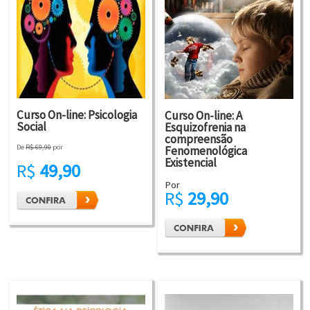
Curso On-line: Psicologia
Curso On-line: A
Social
Esquizofrenia na
compreensão
De
R$ 69,90
por
Fenomenológica
Existencial
R$
49,90
Por
R$
29,90