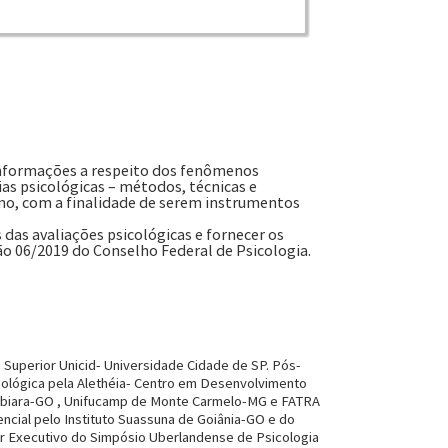
 informações a respeito dos fenômenos
ias psicológicas – métodos, técnicas e
smo, com a finalidade de serem instrumentos
das avaliações psicológicas e fornecer os
ão 06/2019 do Conselho Federal de Psicologia.
 Superior Unicid- Universidade Cidade de SP. Pós-
nológica pela Alethéia- Centro em Desenvolvimento
umbiara-GO , Unifucamp de Monte Carmelo-MG e FATRA
ncial pelo Instituto Suassuna de Goiânia-GO e do
 Executivo do Simpósio Uberlandense de Psicologia