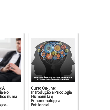
: A
Curso On-line:
a e o
Introdução a Psicologia
tico numa
Humanista e
Fenomenológica
ica-
Existencial