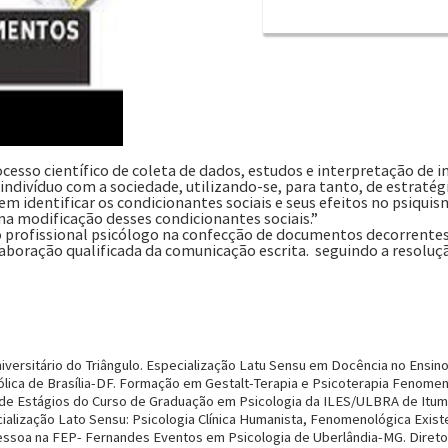
ocesso científico de coleta de dados, estudos e interpretação de
 indivíduo com a sociedade, utilizando-se, para tanto, de estratég
em identificar os condicionantes sociais e seus efeitos no psiqui
na modificação desses condicionantes sociais.”
 profissional psicólogo na confecção de documentos decorrentes 
elaboração qualificada da comunicação escrita. seguindo a resoluç
iversitário do Triângulo. Especialização Latu Sensu em Docência no Ensino
ólica de Brasília-DF. Formação em Gestalt-Terapia e Psicoterapia Fenome
 de Estágios do Curso de Graduação em Psicologia da ILES/ULBRA de It
lização Lato Sensu: Psicologia Clínica Humanista, Fenomenológica Existe
soa na FEP- Fernandes Eventos em Psicologia de Uberlândia-MG. Diretor