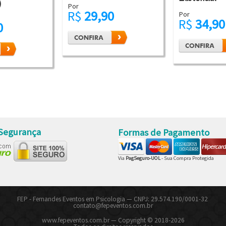
)
Por
R$
29,90
Por
R$
34,90
0
 Segurança
Formas de Pagamento
Via
PagSeguro-UOL
- Sua Compra Protegida
FEP - Fernandes Eventos em Psicologia
—
CNPJ: 29.574.190/0001-32
contato@fepeventos.com.br
www.fepeventos.com.br
—
Copyright
©
2018-2026