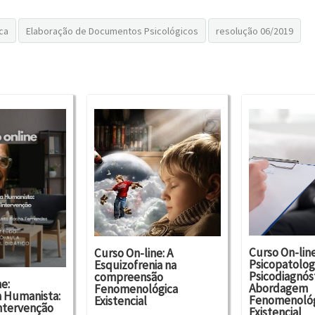
Curso On-line
Curso On-line: A
Psicopatologi
Esquizofrenia na
Psicodiagnós
compreensão
e:
Abordagem
Fenomenológica
a Humanista:
Fenomenológ
Existencial
Intervenção
Existencial