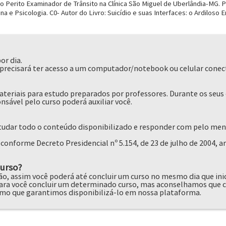
o Perito Examinador de Trânsito na Clínica São Miguel de Uberlândia-MG.
ina e Psicologia. C0- Autor do Livro: Suicídio e suas Interfaces: o Ardilo
or dia.
ê precisará ter acesso a um computador/notebook ou celular conec
eriais para estudo preparados por professores. Durante os seus 
nsável pelo curso poderá auxiliar você.
estudar todo o conteúdo disponibilizado e responder com pelo me
conforme Decreto Presidencial nº 5.154, de 23 de julho de 2004, art
curso?
o, assim você poderá até concluir um curso no mesmo dia que inic
 você concluir um determinado curso, mas aconselhamos que co
mo que garantimos disponibilizá-lo em nossa plataforma.