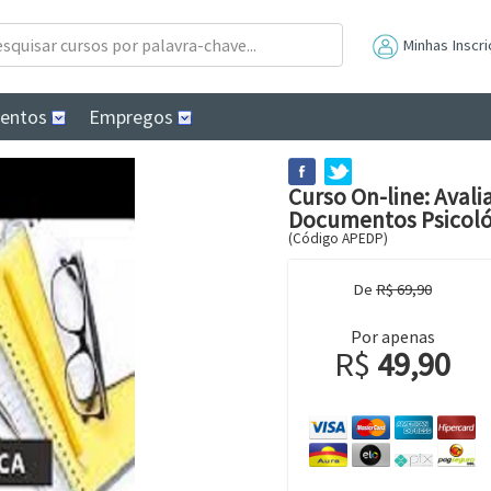
Minhas Inscr
ventos
Empregos
Curso On-line: Avali
Documentos Psicológ
(Código APEDP)
De
R$ 69,90
Por apenas
R$
49,90