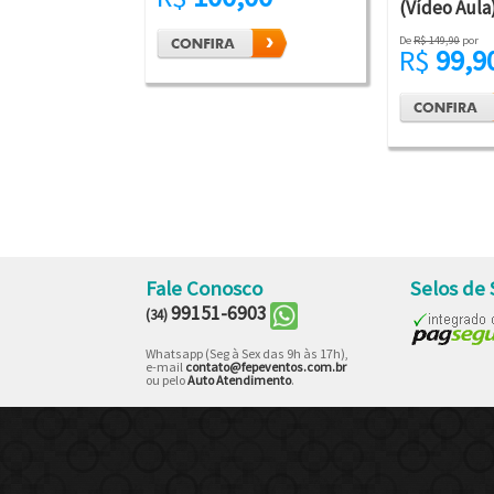
(Vídeo Aula
De
R$ 149,90
por
R$
99,9
Fale Conosco
Selos de
99151-6903
(34)
Whatsapp (Seg à Sex das 9h às 17h),
e-mail
contato@fepeventos.com.br
ou pelo
Auto Atendimento
.