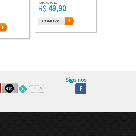
De
R$ 69,90
por
R$
49,90
Siga-nos